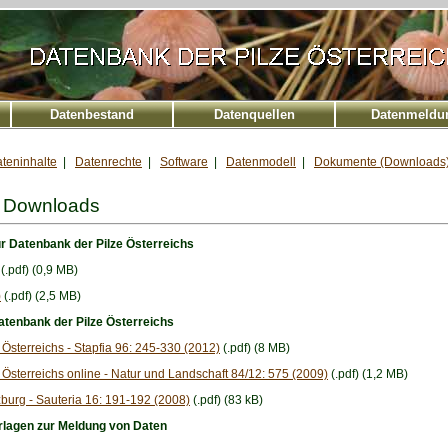
Datenbestand
Datenquellen
Datenmeldu
teninhalte
|
Datenrechte
|
Software
|
Datenmodell
|
Dokumente (Downloads
 Downloads
ur Datenbank der Pilze Österreichs
(.pdf) (0,9 MB)
)
(.pdf) (2,5 MB)
atenbank der Pilze Österreichs
Österreichs - Stapfia 96: 245-330 (2012)
(.pdf) (8 MB)
Österreichs online - Natur und Landschaft 84/12: 575 (2009)
(.pdf) (1,2 MB)
zburg - Sauteria 16: 191-192 (2008)
(.pdf) (83 kB)
rlagen zur Meldung von Daten