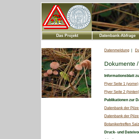
Das Projekt
Datenbank-Abfrage
Datenmeldung
|
Da
Dokumente /
Informationsblatt z
Flyer Seite 1 (vorne)
Flyer Seite 2 (hinten
Publikationen zur D
Datenbank der Pilze 
Datenbank der Pilze 
Botanikertreffen Sal
Druck- und Dateivo