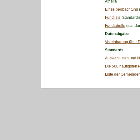
Athelia
Einzelbeobachtung
(
Fundliste
(standardis
Fundtabelle
(standar
Datenabgabe
Vereinbarung über D
Standards
Auswahllisten und N
Die 500 häufigsten 
Liste der Gemeinden